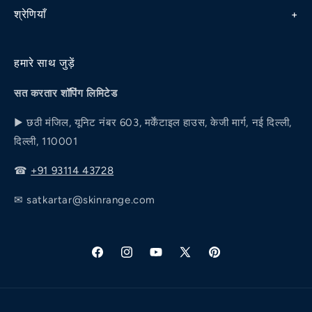
श्रेणियाँ
गोपनीयता नीति
मधुमेह
नियम एवं शर्तें
हमारे साथ जुड़ें
लत
शिपिंग/डिलीवरी नीति
सत करतार शॉपिंग लिमिटेड
पाइल्स
डाइट चार्ट
▶ छठी मंजिल, यूनिट नंबर 603, मर्केंटाइल हाउस, केजी मार्ग, नई दिल्ली,
जोड़ों का दर्द
दिल्ली, 110001
हमारी कहानी
व्यक्तिगत कल्याण
☎
+91 93114 43728
✉
satkartar@skinrange.com
फेसबुक
Instagram
यूट्यूब
ट्विटर
Pinterest