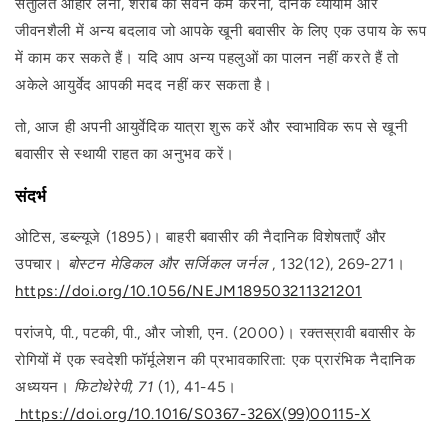
संतुलित आहार लेना, शराब का सेवन कम करना, दैनिक व्यायाम और
जीवनशैली में अन्य बदलाव जो आपके खूनी बवासीर के लिए एक उपाय के रूप
में काम कर सकते हैं। यदि आप अन्य पहलुओं का पालन नहीं करते हैं तो
अकेले आयुर्वेद आपकी मदद नहीं कर सकता है।
तो, आज ही अपनी आयुर्वेदिक यात्रा शुरू करें और स्वाभाविक रूप से खूनी
बवासीर से स्थायी राहत का अनुभव करें।
संदर्भ
ओटिस, डब्ल्यूजे (1895)। बाहरी बवासीर की नैदानिक ​​विशेषताएँ और
उपचार।
बोस्टन मेडिकल और सर्जिकल जर्नल
, 132(12), 269-271।
https://doi.org/10.1056/NEJM189503211321201
परांजपे, पी., पटकी, पी., और जोशी, एन. (2000)। रक्तस्रावी बवासीर के
रोगियों में एक स्वदेशी फॉर्मूलेशन की प्रभावकारिता: एक प्रारंभिक नैदानिक ​​​​
अध्ययन।
फिटोथेरेपी, 71
(1), 41-45।
https://doi.org/10.1016/S0367-326X(99)00115-X