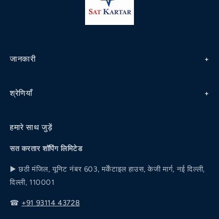
जानकारी
धनवापसी एवं रद्दीकरण नीति
श्रेणियाँ
गोपनीयता नीति
मधुमेह
नियम एवं शर्तें
हमारे साथ जुड़ें
लत
शिपिंग/डिलीवरी नीति
सत करतार शॉपिंग लिमिटेड
पाइल्स
डाइट चार्ट
▶ छठी मंजिल, यूनिट नंबर 603, मर्केंटाइल हाउस, केजी मार्ग, नई दिल्ली,
जोड़ों का दर्द
दिल्ली, 110001
हमारी कहानी
व्यक्तिगत कल्याण
☎
+91 93114 43728