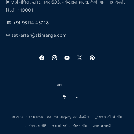
डाइट चार्ट
▶ छठी मंजिल, यूनिट नंबर 603, मर्केंटाइल हाउस, केजी मार्ग, नई दिल्ली,
जोड़ों का दर्द
दिल्ली, 110001
हमारी कहानी
व्यक्तिगत कल्याण
☎
+91 93114 43728
✉
satkartar@skinrange.com
फेसबुक
Instagram
यूट्यूब
ट्विटर
Pinterest
भाषा
हि
भुगतान
भुगतान वापसी की नीति
© 2026,
Sat Kartar Life Ltd
Shopify द्वारा संचालित
की
गोपनीयता नीति
सेवा की शर्तें
नौवहन नीति
संपर्क जानकारी
विधि