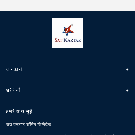
जानकारी
धनवापसी एवं रद्दीकरण नीति
श्रेणियाँ
गोपनीयता नीति
मधुमेह
नियम एवं शर्तें
हमारे साथ जुड़ें
लत
शिपिंग/डिलीवरी नीति
सत करतार शॉपिंग लिमिटेड
पाइल्स