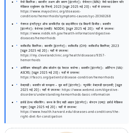
मेयो क्लिनिक। बवासीर: लक्षण और कारण [इंटरनेट]। रोचेस्टर (MN): मेयो फाउंडेशन फॉर
मेडिकल एजुकेशन एंड रिसर्च; 2023 [उद्धृत 2025 मई 20]। यहाँ से उपलब्ध:
https://www.mayoclinic.org/diseases-
conditions/hemorrhoids/symptoms-causes/syc-20360268
नेशनल इंस्टीट्यूट ऑफ डायबिटीज़ एंड डाइजेस्टिव एंड किडनी डिजीज़। बवासीर
[इंटरनेट]। बेथेस्डा (एमडी): NIDDK; [उद्धृत 2025 मई 20]। यहाँ से उपलब्ध:
https://www.niddk.nih.gov/health-information/digestive-
diseases/hemorrhoids
क्लीवलैंड क्लिनिक। बवासीर [इंटरनेट]। क्लीवलैंड (OH): क्लीवलैंड क्लिनिक; 2023
[उद्धृत 2025 मई 20]। यहाँ से उपलब्ध:
https://my.clevelandclinic.org/health/diseases/9357-
hemorrhoids
अमेरिकन सोसाइटी ऑफ कोलोन एंड रेक्टल सर्जन्स। बवासीर [इंटरनेट]। अर्लिंग्टन (VA):
ASCRS; [उद्धृत 2025 मई 20]। यहाँ से उपलब्ध:
https://fascrs.org/patients/disease-condition/hemorrhoids
वेबएमडी। बवासीर को समझना – मूल बातें [इंटरनेट]। न्यूयॉर्क: वेबएमडी एलएलसी; [उद्धृत
2025 मई 20]। यहाँ से उपलब्ध:
https://www.webmd.com/digestive-
disorders/understanding-hemorrhoids-basic-information
हार्वर्ड हेल्थ पब्लिशिंग। कब्ज के लिए सही आहार [इंटरनेट]। बोस्टन (एमए): हार्वर्ड मेडिकल
स्कूल; [उद्धृत 2025 मई 20]। यहाँ से उपलब्ध:
https://www.health.harvard.edu/diseases-and-conditions/the-
right-diet-for-constipation